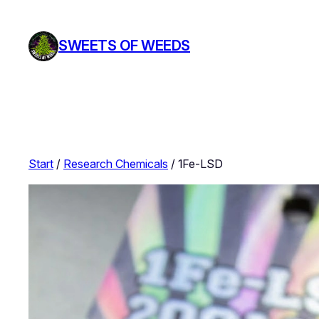
Zum
Inhalt
SWEETS OF WEEDS
springen
Start
/
Research Chemicals
/ 1Fe-LSD