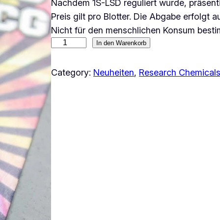
Nachdem 1S-LSD reguliert wurde, präsentie
Preis gilt pro Blotter. Die Abgabe erfolgt
Nicht für den menschlichen Konsum besti
1
In den Warenkorb
F
e
Category:
Neuheiten
, 
Research Chemical
-
L
S
D
M
e
n
g
e