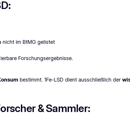
SD:
 nicht im BtMG gelistet
zierbare Forschungsergebnisse.
 Konsum
bestimmt. 1Fe-LSD dient ausschließlich der
wi
 Forscher & Sammler: