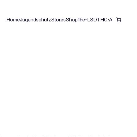
Home
Jugendschutz
Stores
Shop
1Fe-LSD
THC-A