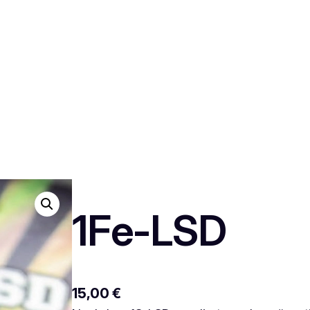
1Fe-LSD
15,00
€